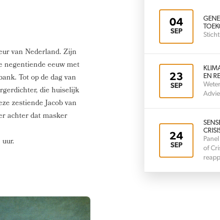
GENE
04
TOEK
SEP
Stic
eur van Nederland. Zijn
 de negentiende eeuw met
KLIM
23
bank. Tot op de dag van
EN RE
Weten
SEP
gerdichter, die huiselijk
Advie
eze zestiende Jacob van
er achter dat masker
SENS
CRISI
24
Panel
 uur.
SEP
of Cr
reapp