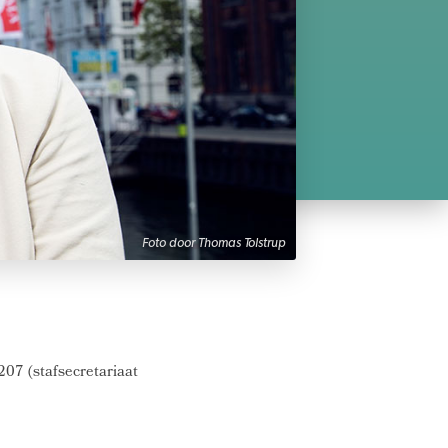
Foto door Thomas Tolstrup
207 (stafsecretariaat