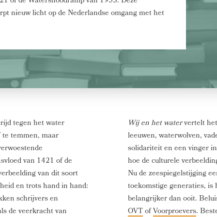
421 of de Watersnoodramp van 1953. Deze
rpt nieuw licht op de Nederlandse omgang met het
ijd tegen het water
Wij en het water
vertelt he
f te temmen, maar
leeuwen, waterwolven, vader
verwoestende
solidariteit en een vinger i
hsvloed van 1421 of de
hoe de culturele verbeelding
erbeelding van dit soort
Nu de zeespiegelstijging ee
heid en trots hand in hand:
toekomstige generaties, i
kken schrijvers en
belangrijker dan ooit. Belui
ls de veerkracht van
OVT
of
Voorproevers
. Best