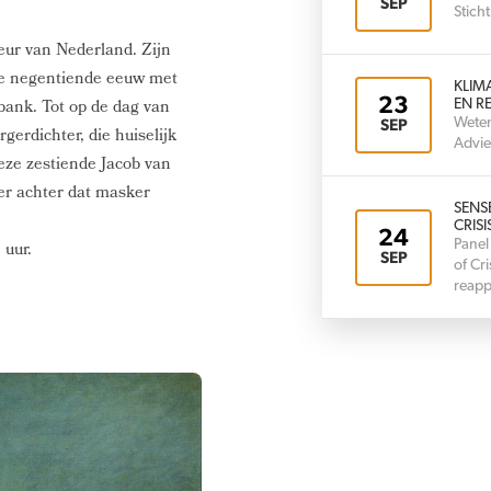
SEP
Stic
eur van Nederland. Zijn
 de negentiende eeuw met
KLIM
23
bank. Tot op de dag van
EN RE
Weten
SEP
gerdichter, die huiselijk
Advie
eze zestiende Jacob van
er achter dat masker
SENS
CRISI
24
Panel
 uur.
SEP
of Cr
reapp