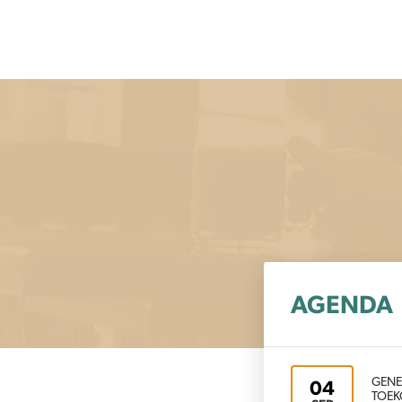
AGENDA
GENE
04
TOEK