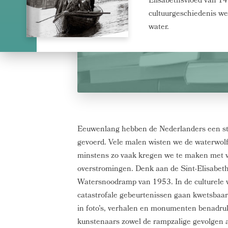
Elisabethsvloed van 1
cultuurgeschiedenis we
water.
Eeuwenlang hebben de Nederlanders een str
gevoerd. Vele malen wisten we de waterwol
minstens zo vaak kregen we te maken met 
overstromingen. Denk aan de Sint-Elisabet
Watersnoodramp van 1953. In de culturele v
catastrofale gebeurtenissen gaan kwetsbaar
in foto’s, verhalen en monumenten benadru
kunstenaars zowel de rampzalige gevolgen a