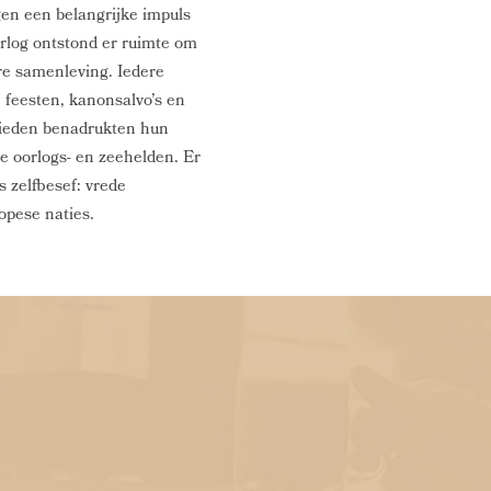
gen een belangrijke impuls
orlog ontstond er ruimte om
re samenleving. Iedere
 feesten, kanonsalvo’s en
lieden benadrukten hun
 oorlogs- en zeehelden. Er
 zelfbesef: vrede
opese naties.