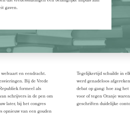
ien dat vredessluitingen een belangrijke impuls aan
it gaven.
, welvaart en eendracht.
Tegelijkertijd schuilde in 
esvieringen. Bij de Vrede
werd genadeloos afgereken
Republiek formeel als
debat op gang: hoe zag het 
van schrijvers in de pen om
voor of tegen Oranje waren
w later, bij het congres
geschriften duidelijke cont
s opnieuw van een gouden