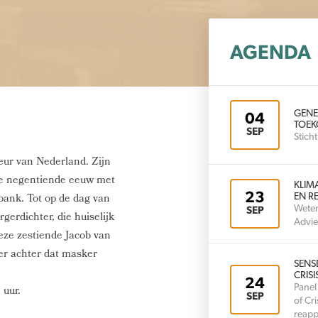
AGENDA
GENE
04
TOEK
SEP
Stic
eur van Nederland. Zijn
 de negentiende eeuw met
KLIM
23
bank. Tot op de dag van
EN RE
Weten
SEP
gerdichter, die huiselijk
Advie
eze zestiende Jacob van
er achter dat masker
SENS
CRISI
24
Panel
 uur.
SEP
of Cr
reapp