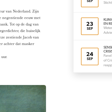
SEP
Stic
eur van Nederland. Zijn
 de negentiende eeuw met
KLIM
23
bank. Tot op de dag van
EN RE
Weten
SEP
gerdichter, die huiselijk
Advie
eze zestiende Jacob van
er achter dat masker
SENS
CRISI
24
Panel
 uur.
SEP
of Cr
reapp