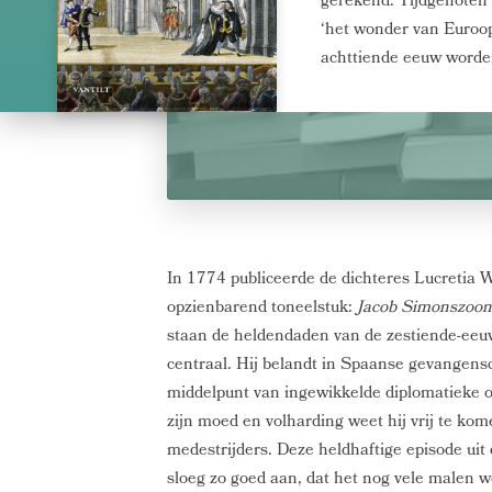
gerekend. Tijdgenoten 
‘het wonder van Euroop
achttiende eeuw word
In 1774 publiceerde de dichteres Lucretia
opzienbarend toneelstuk:
Jacob Simonszoon
staan de heldendaden van de zestiende-eeu
centraal. Hij belandt in Spaanse gevangens
middelpunt van ingewikkelde diplomatieke 
zijn moed en volharding weet hij vrij te kom
medestrijders. Deze heldhaftige episode uit 
sloeg zo goed aan, dat het nog vele malen 