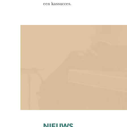
een kassucces.
NIEUWS