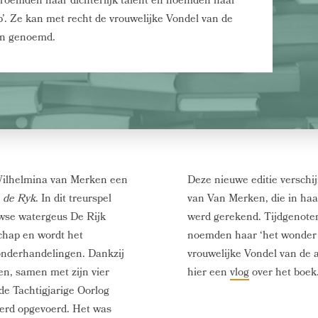
roemden haar dichterlijk talent en noemden haar
’. Ze kan met recht de vrouwelijke Vondel van de
en genoemd.
 Wilhelmina van Merken een
Deze nieuwe editie verschi
 de Ryk
. In dit treurspel
van Van Merken, die in haar
wse watergeus De Rijk
werd gerekend. Tijdgenoten
chap en wordt het
noemden haar ‘het wonder 
onderhandelingen. Dankzij
vrouwelijke Vondel van de
en, samen met zijn vier
hier een
vlog
over het boek
de Tachtigjarige Oorlog
werd opgevoerd. Het was