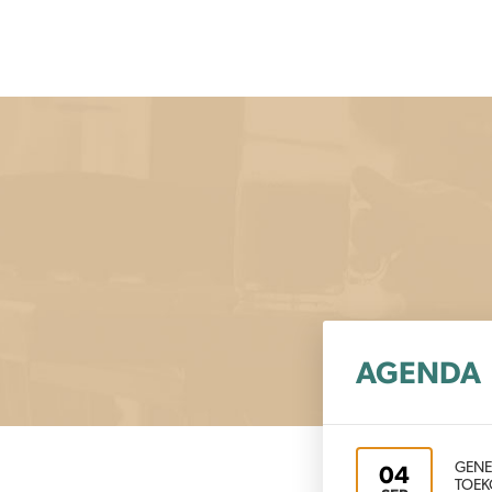
AGENDA
GENE
04
TOEK