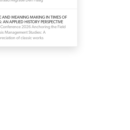
sraad Migratie Den Haag
E AND MEANING MAKING IN TIMES OF
S: AN APPLIED HISTORY PERSPECTIVE
 Conference 2026 Anchoring the Field
isis Management Studies: A
reciation of classic works