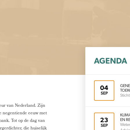
AGENDA
GENE
04
TOEK
SEP
Stic
eur van Nederland. Zijn
 de negentiende eeuw met
KLIM
23
bank. Tot op de dag van
EN RE
Weten
SEP
gerdichter, die huiselijk