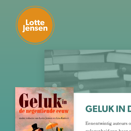
Lotte
Jensen
GELUK IN
Eenentwintig auteurs o