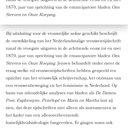
vanaf de vroegste uitgaven in de achttiende eeuw tot en met
1870, jaar van oprichting van de emancipatoire bladen
Ons
Streven
en
Onze Roeping
.
Bij uitsluiting voor de vrouwelijke sekse
geschikt beschrijft
de ontwikkeling van het Nederlandstalige vrouwentijdschrift
vanaf de vroegste uitgaven in de achttiende eeuw tot en met
1870, jaar van oprichting van de emancipatoire bladen
Ons
Streven
en
Onze Roeping
. Jensen behandelt onder meer de
vraag welke rol vrouwentijdschriften hebben gespeeld ten
opzichte van het vrouwelijk schrijverschap, het ontstaan van
een vrouwenbeweging en het feminisme in Nederland. Op
basis van inhoudelijke analyses van bladen als
De Dames-
Post
,
Euphrosyne
,
Penélopé
en
Maria en Martha
laat zij
zien, dat deze tijdschriften niet alleen als instrumenten in
het kader van een allesoverheersende
huiselijkheidsideologie fungeerden. Er gingen soms ook