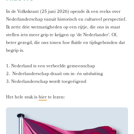
In de Volkskrant (25 juni 2026) opende ik een reeks over
Nederlanderschap vanuit historisch en cultureel perspectief.
Ik zette drie wetmatigheden op een rijtje, die ons in staat
stellen iets meer grip te krijgen op ‘de Nederlander’. Of,
beter gezegd, die ons tonen hoe fluïde en tijdsgebonden dat
begrip is.
1. Nederland is een verbeelde gemeenschap
2. Nederlanderschap draait om in- én uitsluiting
3. Nederlanderschap wordt toegeëigend
Het hele stuk is
hier
te lezen: