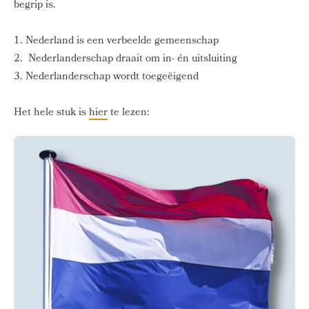
begrip is.
1. Nederland is een verbeelde gemeenschap
2. Nederlanderschap draait om in- én uitsluiting
3. Nederlanderschap wordt toegeëigend
Het hele stuk is
hier
te lezen: